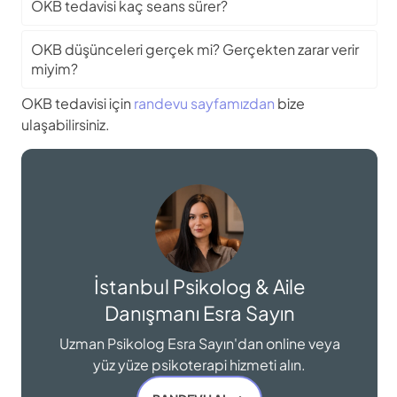
OKB tedavisi kaç seans sürer?
OKB düşünceleri gerçek mi? Gerçekten zarar verir
miyim?
OKB tedavisi için
randevu sayfamızdan
bize
ulaşabilirsiniz.
İstanbul Psikolog & Aile
Danışmanı Esra Sayın
Uzman Psikolog Esra Sayın'dan online veya
yüz yüze psikoterapi hizmeti alın.