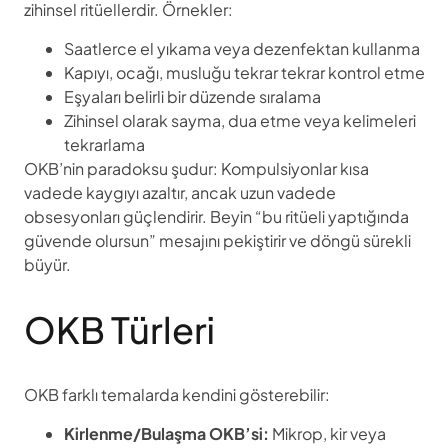
zihinsel ritüellerdir. Örnekler:
Saatlerce el yıkama veya dezenfektan kullanma
Kapıyı, ocağı, musluğu tekrar tekrar kontrol etme
Eşyaları belirli bir düzende sıralama
Zihinsel olarak sayma, dua etme veya kelimeleri
tekrarlama
OKB’nin paradoksu şudur: Kompulsiyonlar kısa
vadede kaygıyı azaltır, ancak uzun vadede
obsesyonları güçlendirir. Beyin “bu ritüeli yaptığında
güvende olursun” mesajını pekiştirir ve döngü sürekli
büyür.
OKB Türleri
OKB farklı temalarda kendini gösterebilir:
Kirlenme/Bulaşma OKB’si:
Mikrop, kir veya