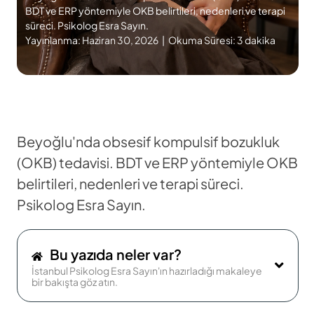
BDT ve ERP yöntemiyle OKB belirtileri, nedenleri ve terapi
süreci. Psikolog Esra Sayın.
Yayınlanma:
Haziran 30, 2026
Okuma Süresi:
3 dakika
Beyoğlu'nda obsesif kompulsif bozukluk
(OKB) tedavisi. BDT ve ERP yöntemiyle OKB
belirtileri, nedenleri ve terapi süreci.
Psikolog Esra Sayın.
Bu yazıda neler var?
İstanbul Psikolog Esra Sayın'ın hazırladığı makaleye
bir bakışta göz atın.