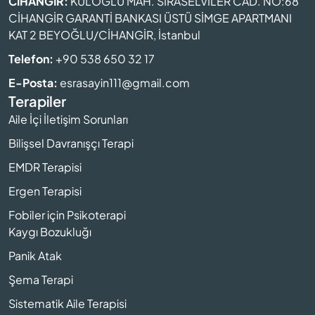
CİHANGİR:
KULOĞLU MAH. SIRASELVİLER CAD. NO:68
CİHANGİR GARANTİ BANKASI ÜSTÜ SİMGE APARTMANI
KAT 2 BEYOĞLU/CİHANGİR, İstanbul
Telefon:
+90 538 650 32 17
E-Posta:
esrasayin111@gmail.com
Terapiler
Aile İçi İletişim Sorunları
Bilişsel Davranışçı Terapi
EMDR Terapisi
Ergen Terapisi
Fobiler için Psikoterapi
Kaygı Bozukluğı
Panik Atak
Şema Terapi
Sistematik Aile Terapisi