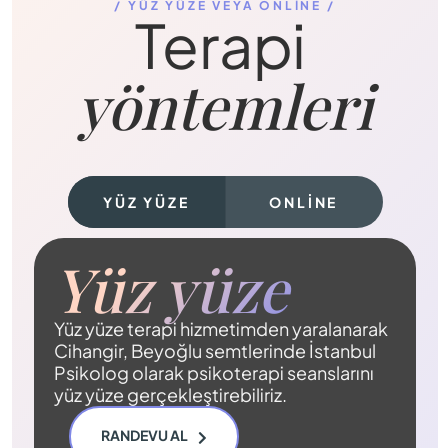
/ YÜZ YÜZE VEYA ONLINE /
Terapi 
yöntemleri
YÜZ YÜZE
ONLINE
Yüz yüze 
Yüz yüze terapi hizmetimden yaralanarak
Cihangir, Beyoğlu semtlerinde İstanbul
Psikolog olarak psikoterapi seanslarını
yüz yüze gerçekleştirebiliriz.
RANDEVU AL